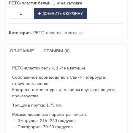
PETG-пластик белый, 1 кг на катушке
Количество
ДОБАВИТЬ В КОРЗИНУ
PETG-
пластик,
1.75
Категория:
PETG-пластик на катушке
мм,
1
кг,
ОПИСАНИЕ
ОТЗЫВЫ (0)
белый
PETG-пластик белый, 1 кг на катушке
Собственное производство в Санкт-Петербурге,
отличное качество.
Контроль температуры и толщины прутка в процессе
производства.
Толщина прутка: 1.75 мм
Рекомендованные параметры печати:
— Экструдер: 215 -240 градусов;
— Платформа: 70-90 градусов.