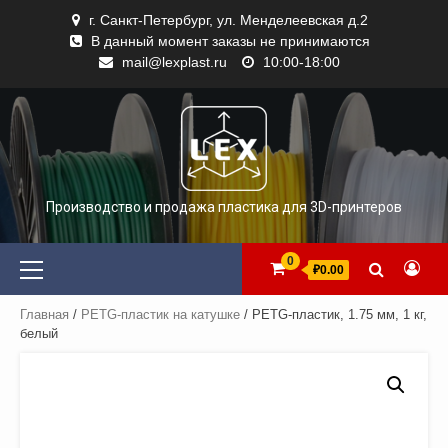
Skip
г. Санкт-Петербург, ул. Менделеевская д.2
to
В данный момент заказы не принимаются
content
mail@lexplast.ru
10:00-18:00
Производство и продажа пластика для 3D-принтеров
Primary
0
₽0.00
Menu
Главная
/
PETG-пластик на катушке
/ PETG-пластик, 1.75 мм, 1 кг,
белый